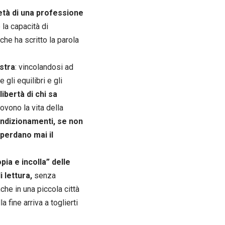
età di una professione
 la capacità di
he ha scritto la parola
ostra
: vincolandosi ad
gli equilibri e gli
ibertà di chi sa
vono la vita della
ondizionamenti, se non
 perdano mai il
pia e incolla” delle
 lettura,
senza
nche in una piccola città
 fine arriva a toglierti