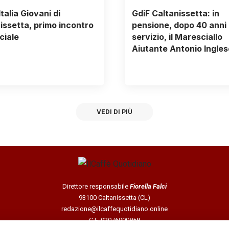
talia Giovani di
GdiF Caltanissetta: in
issetta, primo incontro
pensione, dopo 40 anni 
ciale
servizio, il Maresciallo
Aiutante Antonio Ingles
VEDI DI PIÙ
Direttore responsabile
Fiorella Falci
93100 Caltanissetta (CL)
redazione@ilcaffequotidiano.online
C.F. 92076900858