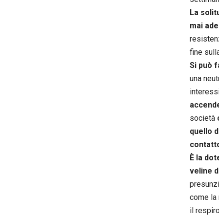
La solit
mai ade
resisten
fine sull
Si può f
una neutr
interess
accender
società
quello d
contatto
È la dot
veline d
presunzi
come la n
il respir