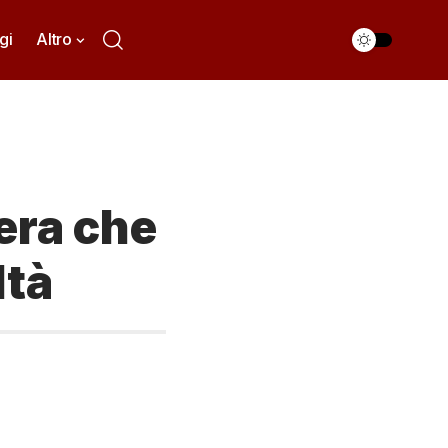
gi
Altro
era che
ltà