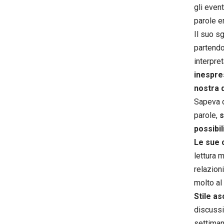
gli even
parole er
Il suo s
partendo
interpre
inespres
nostra 
Sapeva d
parole,
s
possibil
Le sue 
lettura 
relazion
molto al
Stile as
discussi
settiman