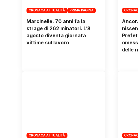
CRONACA ATTUALITÀ
PRIMA PAGINA
CRONAC
Marcinelle, 70 anni fa la
Ancora
strage di 262 minatori. L’8
nissen
agosto diventa giornata
Prefett
vittime sul lavoro
omessi
delle 
CRONACA ATTUALITÀ
CRONAC