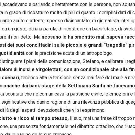
ti accadevano e parlando direttamente con le persone, non soltan
a in grado di ricostruire molto di più di quanto i semplici dati di
guardo acuto e attento, spesso disincantato, di giornalista intelli
 da un gesto, da una parola, di ricostruire un back-stage, di svela
tare il non-detto. Ma
nessuno lo ha smentito mai: sapeva racco
si dei suoi concittadini sulle piccole e grandi “tragedie” pir
quotidianità
con la precisione acuta di un antropologo.
istinguere i piani della comunicazione, Stefano, e calibrare i regi
lalom di incisi e virgolettati, con un condizionale che alla fin
i scenari
, tenendo alta la tensione senza mai fare del male a ne
cronache dai back stage della Settimana Santa ne facevano 
mai scontata che ne comunicava la passione civile, le emozioni e le
i significative che danno ragione di una rilevanza pubblica di qu
 di là degli aspetti devozionali che vi si esprimono.
ciutto e ricco al tempo stesso,
il suo, mai una frase di troppo m
one, una presenza fondamentale nel dibattito cittadino, che riusc
e, dalle pagine delle sue cronache.