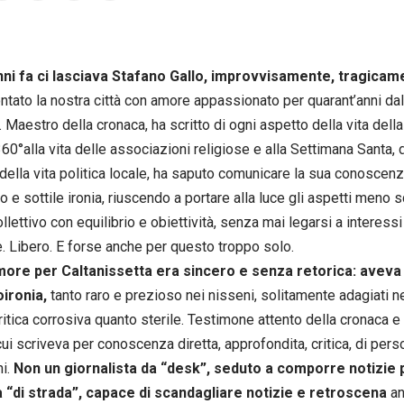
nni fa ci lasciava Stafano Gallo, improvvisamente, tragicam
ntato la nostra città con amore appassionato per quarant’anni dal
a. Maestro della cronaca, ha scritto di ogni aspetto della vita dell
360°alla vita delle associazioni religiose e alla Settimana Santa, 
della vita politica locale, ha saputo comunicare la sua conoscenz
o e sottile ironia, riuscendo a portare alla luce gli aspetti meno s
llettivo con equilibrio e obiettività, senza mai legarsi a interess
e. Libero. E forse anche per questo troppo solo.
amore per Caltanissetta era sincero e senza retorica: aveva 
oironia,
tanto raro e prezioso nei nisseni, solitamente adagiati
ritica corrosiva quanto sterile. Testimone attento della cronaca e 
 cui scriveva per conoscenza diretta, approfondita, critica, di pers
ni.
Non un giornalista da “desk”, seduto a comporre notizie
a “di strada”, capace di scandagliare notizie e retroscena
an