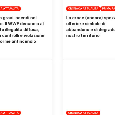
A ATTUALITÀ
CRONACA ATTUALITÀ
PRIMA P
 gravi incendi nel
La croce (ancora) spez
o. Il WWF denuncia al
ulteriore simbolo di
o illegalità diffusa,
abbandono e di degrado
 controlli e violazione
nostro territorio
norme antincendio
A ATTUALITÀ
CRONACA ATTUALITÀ