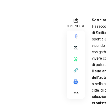
Sette a
Ha racco
CONDIVIDERE
di Sicili
sport a 
vicende 
con garb
vivere co
di poter
Il suo 
dell’aut
o nella c
città, di
situazio
cronist