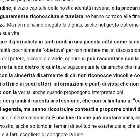
udine,
il vizio capitale della nostra identità nissena,
e la precari
guatamente riconosciuta e tutelata
ne hanno corroso alla fine
za. Ma non ne hanno piegato la dignità, anche nel gesto estremo c
a sua vita.
are il giornalista in tanti modi in una piccola città come la n
alità ipocritamente “obiettiva” per non mettere mai in discussione 
i del potere, piccolo e grande, oppure
si può raccontare con la l
e la luce dietro le quinte,
e squadernare le dinamiche che muo
con la sincerità disarmante di chi non riconosce vincoli e c
i offrire ai suoi lettori informazioni e punti di vista che non
 con la v
erità, anche quando propongono interpretazioni.
e dei grandi di questa professione, che non si limitano al “co
i agenzia, ma sanno ricostruire contesti e proporre chiavi di
one e senza moralismi.
È una libertà che può costare cara
, a
ostra, anche soltanto in termini di solitudine esistenziale, che alla
o e a farti scegliere di spegnere la luce.