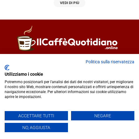
VEDI DI PIÙ
Direttore responsabile
Fiorella Falci
Politica sulla riservatezza
93100 Caltanissetta (CL)
Utilizziamo i cookie
redazione@ilcaffequotidiano.online
Potremmo posizionarli per l'analisi dei dati dei nostri visitatori, per migliorare
C.F. 92076900858
il nostro sito Web, mostrare contenuti personalizzati e offrirti un'esperienza di
Chi siamo
navigazione eccezionale. Per ulteriori informazioni sui cookie utilizziamo
Privacy & Cookie Policy
aprire le impostazioni.
ACCETTARE TUTTI
NEGARE
IlCaffèQuotidiano.online è una testata giornalistica registrata
presso il Tribunale di Caltanissetta n.02/2024 del 17/07/2024 |
NO, AGGIUSTA
Realizzato da
Creative Agency