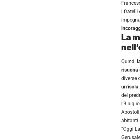
Francesc
i fratell
impegnat
incoragg
La m
nell
Quindi
l
risuona 
diverse 
un’isola,
del pred
l’8 lugl
Apostoli
abitanti 
“Oggi La
Gerusal