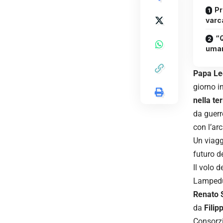
Pr
varca
“Q
uma
Papa L
giorno i
nella te
da guerre
con l’ar
Un viaggi
futuro de
Il volo d
Lampedus
Renato S
da
Filip
Consorzi