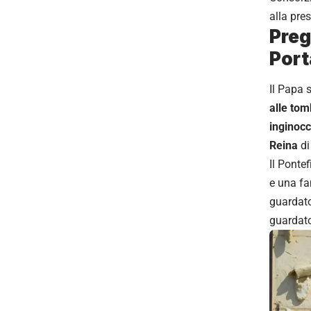
alla pre
Preg
Port
Il Papa s
alle tom
inginocc
Reina
di
Il Ponte
e una fa
guardato
guardato