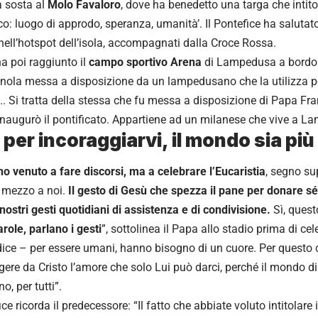
a sosta al
Molo Favaloro
, dove ha benedetto una targa che intito
o: luogo di approdo, speranza, umanità’. Il Pontefice ha salutat
 nell’hotspot dell’isola, accompagnati dalla Croce Rossa.
ha poi raggiunto il
campo sportivo Arena
di Lampedusa a bordo 
la messa a disposizione da un lampedusano che la utilizza pe
.. Si tratta della stessa che fu messa a disposizione di Papa Fr
inaugurò il pontificato. Appartiene ad un milanese che vive a L
 per incoraggiarvi, il mondo sia p
o venuto a fare discorsi, ma a celebrare l’Eucaristia
, segno su
n mezzo a noi.
Il gesto di Gesù che spezza il pane per donare s
 nostri gesti quotidiani di assistenza e di condivisione.
Sì, quest
arole, parlano i gesti
”, sottolinea il Papa allo stadio prima di ce
ice – per essere umani, hanno bisogno di un cuore. Per questo c
ngere da Cristo l’amore che solo Lui può darci, perché il mondo d
o, per tutti”.
ice ricorda il predecessore: “Il fatto che abbiate voluto intitolar