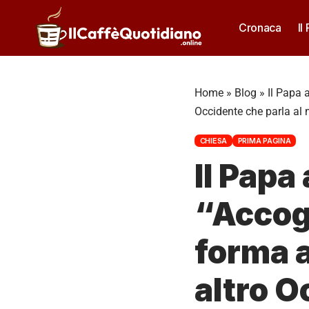
Cronaca
Il
Home
»
Blog
»
Il Papa 
Occidente che parla al 
CHIESA
PRIMA PAGINA
Il Papa
“Accogl
forma a
altro O