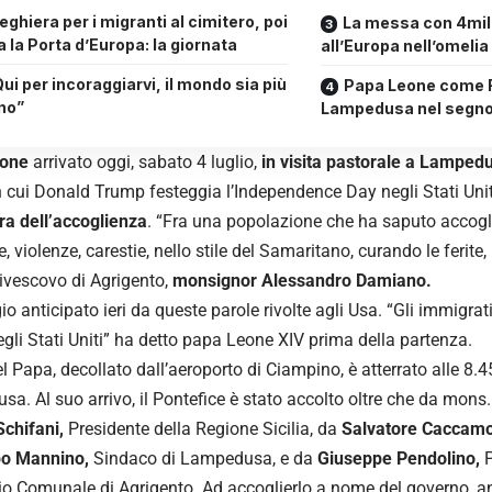
eghiera per i migranti al cimitero, poi
La messa con 4mil
 la Porta d’Europa: la giornata
all’Europa nell’omelia
ui per incoraggiarvi, il mondo sia più
Papa Leone come 
no”
Lampedusa nel segno 
eone
arrivato oggi, sabato 4 luglio,
in visita pastorale a Lamped
n cui Donald Trump festeggia l’Independence Day negli Stati Unit
rra dell’accoglienza
. “Fra una popolazione che ha saputo accogli
, violenze, carestie, nello stile del Samaritano, curando le ferite, r
civescovo di Agrigento,
monsignor Alessandro Damiano.
o anticipato ieri da queste parole rivolte agli Usa. “
Gli immigrat
gli Stati Uniti
” ha detto papa Leone XIV prima della partenza.
el Papa, decollato dall’aeroporto di Ciampino, è atterrato alle 8.4
a. Al suo arrivo, il Pontefice è stato accolto oltre che da mon
chifani,
Presidente della Regione Sicilia, da
Salvatore Caccamo
po Mannino,
Sindaco di Lampedusa, e da
Giuseppe Pendolino,
P
o Comunale di Agrigento. Ad accoglierlo a nome del governo, an