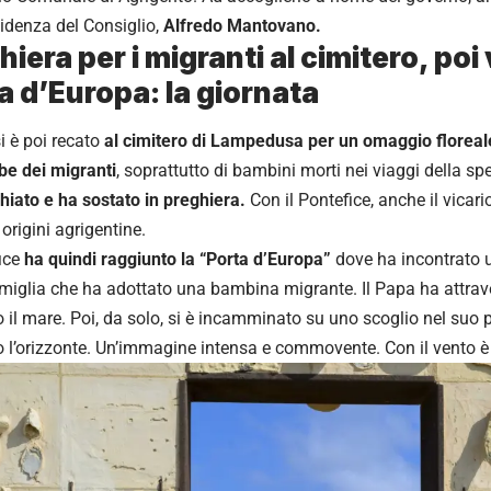
sidenza del Consiglio,
Alfredo Mantovano.
hiera per i migranti al cimitero, poi 
a d’Europa: la giornata
i è poi recato
al cimitero di Lampedusa per un omaggio floreale d
be dei migranti
, soprattutto di bambini morti nei viaggi della s
hiato e ha sostato in preghiera.
Con il Pontefice, anche il vicar
 origini agrigentine.
fice
ha quindi raggiunto la “Porta d’Europa”
dove ha incontrato u
miglia che ha adottato una bambina migrante. Il Papa ha attrave
 il mare. Poi, da solo, si è incamminato su uno scoglio nel suo p
 l’orizzonte. Un’immagine intensa e commovente. Con il vento è 