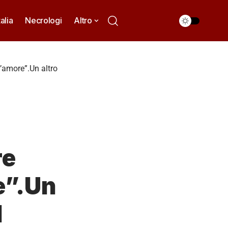
talia
Necrologi
Altro
l’amore”.Un altro
re
re”.Un
l