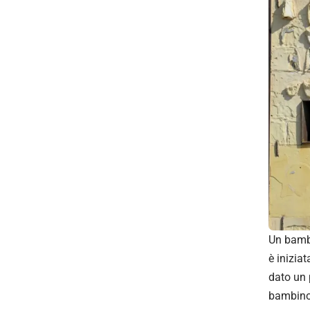
Un bambi
è inizia
dato un 
bambino 