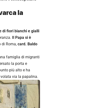
varca la
i fiori bianchi e gialli
peranza.
Il Papa si è
io di Roma,
card. Baldo
na famiglia di migranti
rsato la porta e
unto più alto e ha
volata via la papalina.