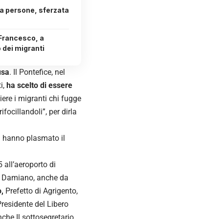
a persone, sferzata
Francesco, a
dei migranti
usa
. Il Pontefice, nel
i,
ha scelto di essere
ere i migranti chi fugge
ifocillandoli”, per dirla
i hanno plasmato il
5 all’aeroporto di
s. Damiano, anche da
,
Prefetto di Agrigento,
residente del Libero
che Il sottosegretario