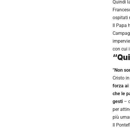
Quindi l
Francesc
ospitati
Il Papa 
Campagno
impervie
con cui 
“Qui
“
Non son
Cristo i
forza ai
che le p
gesti
– d
per atti
più uman
Il Pontef