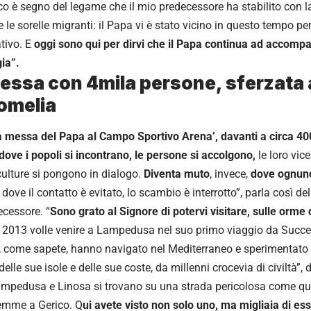
o è segno del legame che il mio predecessore ha stabilito con 
i e le sorelle migranti: il Papa vi è stato vicino in questo tempo pe
ivo. E
oggi sono qui per dirvi che il Papa continua ad accompag
ia”.
essa con 4mila persone, sferzata 
’omelia
a messa del Papa al Campo Sportivo Arena’, davanti a circa 4
dove i popoli si incontrano, le persone si accolgono,
le loro vice
culture si pongono in dialogo.
Diventa muto
, invece,
dove ognuno
dove il contatto è evitato, lo scambio è interrotto”, parla così d
ecessore. “
Sono grato al Signore di potervi visitare, sulle orm
io 2013 volle venire a Lampedusa nel suo primo viaggio da Succes
, come sapete, hanno navigato nel Mediterraneo e sperimentato l’
delle sue isole e delle sue coste, da millenni crocevia di civiltà”,
mpedusa e Linosa si trovano su una strada pericolosa come qu
emme a Gerico. Q
ui avete visto non solo uno, ma migliaia di es