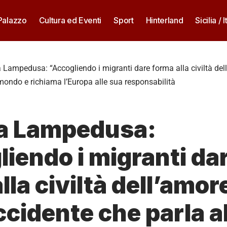
 Palazzo
Cultura ed Eventi
Sport
Hinterland
Sicilia / I
a Lampedusa: “Accogliendo i migranti dare forma alla civiltà del
mondo e richiama l’Europa alle sua responsabilità
 a Lampedusa:
iendo i migranti da
lla civiltà dell’amo
ccidente che parla a