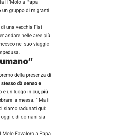
la il ‘Molo a Papa
o un gruppo di migranti
di una vecchia Fiat
r andare nelle aree più
ancesco nel suo viaggio
ampedusa.
iù umano”
premo della presenza di
é stesso dà senso e
o è un luogo in cui,
più
lebrare la messa. “ Ma
i
i siamo radunati qui:
i oggi e di domani sia
e il Molo Favaloro a Papa