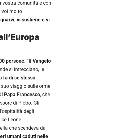
la vostra comunità e con
r voi molto
narvi, vi sostiene e vi
all’Europa
000 persone
. “
Il Vangelo
nde si intrecciano, le
 fa di sé stesso
el suo viaggio sulle orme
e di Papa Francesco
, che
sore di Pietro. Gli
ospitalità degli
 dice Leone.
ella che scendeva da
seri umani caduti nelle