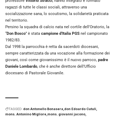
professore
Vittorio Stracci
, hanno integrato e formato
ragazzi di tutte le classi sociali, attraverso una
socializzazione sana, lo scoutismo, la solidarietà praticata
nel territorio.
Persino la squadra di calcio nata nel cortile dell’Oratorio, la
“
Don Bosco
” è stata
campione d’Italia PGS
nel campionato
1982/83.
Dal 1998 la parrocchia è retta da sacerdoti diocesani,
sempre caratterizzata da una vocazione alla formazione dei
giovani, così come giovanissimo è il nuovo parroco,
padre
Daniele Lombardo
, che è anche direttore dell’Ufficio
diocesano di Pastorale Giovanile.
TAGGED:
don Antonello Bonasera
don Edoardo Cutuli
mons. Antonino Migliore
mons. giovanni jacono