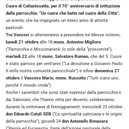
Cuore di Caltanissetta, per il 70° anniversario di istituzione
della parrocchia: “Un cuore che batte nel cuore della Città”,
un evento che ha impegnato un intero anno di attività
pastorali.
Tre Vescovi
si alterneranno a presiedere tre Messe solenni,
lunedì 21 ottobre
alle 18
mons. Antonino Migliore
(“
Parrocchia e Missionarietà: lo stile della “prossimità
”),
martedì 22
alle 18
mons. Salvatore Rumeo,
che del S. Cuore
è stato parroco per vent’anni (“
La devozione a Giovanni Paolo
II nella nostra comunità parrocchiale
”) e infine
domenica 27
ottobre
il
Vescovo Mario, mons. Russotto
(“
Tutti siano uno…
perché il mondo creda
”).
Anche i sacerdoti che sono stati espressi dalla parrocchia e
dai Salesiani, che l’hanno retta per decenni, celebreranno
durante la settimana di festeggiamenti: mercoledì 23 ottobre
don Edoardo Cutuli SDB
(“
La spiritualità salesiana e le origini
della parrocchia
”), giovedì 24
don Antonello Bonasera
(“
Parola ed Eucarestia: fonte dell’azione pastorale della