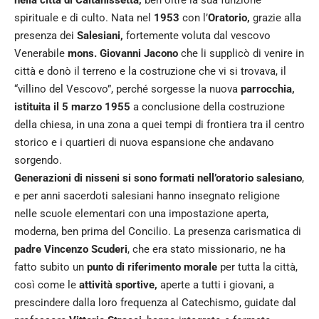
spirituale e di culto. Nata nel
1953
con l’
Oratorio,
grazie alla
presenza dei
Salesiani,
fortemente voluta dal vescovo
Venerabile
mons. Giovanni Jacono
che li supplicò di venire in
città e donò il terreno e la costruzione che vi si trovava, il
“villino del Vescovo”, perché sorgesse la nuova
parrocchia,
istituita il 5 marzo 1955
a conclusione della costruzione
della chiesa, in una zona a quei tempi di frontiera tra il centro
storico e i quartieri di nuova espansione che andavano
sorgendo.
Generazioni di nisseni si sono formati nell’oratorio salesiano
,
e per anni sacerdoti salesiani hanno insegnato religione
nelle scuole elementari con una impostazione aperta,
moderna, ben prima del Concilio. La presenza carismatica di
padre Vincenzo Scuderi
, che era stato missionario, ne ha
fatto subito un
punto di riferimento morale
per tutta la città,
così come le
attività sportive,
aperte a tutti i giovani, a
prescindere dalla loro frequenza al Catechismo, guidate dal