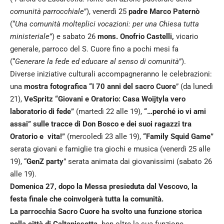
comunità parrocchiale
”), venerdì 25
padre Marco Paternò
(“
Una comunità molteplici vocazioni: per una Chiesa tutta
ministeriale
”) e sabato 26
mons. Onofrio Castelli,
vicario
generale, parroco del S. Cuore fino a pochi mesi fa
(“
Generare la fede ed educare al senso di comunità
”).
Diverse iniziative culturali accompagneranno le celebrazioni:
una
mostra fotografica “I 70 anni del sacro Cuore
” (da lunedì
21),
VeSpritz “Giovani e Oratorio: Casa Woijtyla vero
laboratorio di fede”
(martedì 22 alle 19),
“…perché io vi ami
assai” sulle tracce di Don Bosco e dei suoi ragazzi tra
Oratorio e vita!”
(mercoledì 23 alle 19),
“Family Squid Game”
serata giovani e famiglie tra giochi e musica (venerdì 25 alle
19), “
GenZ party
” serata animata dai giovanissimi (sabato 26
alle 19).
Domenica 27, dopo la Messa presieduta dal Vescovo, la
festa finale che coinvolgerà tutta la comunità.
La parrocchia Sacro Cuore ha svolto una funzione storica
nella città di Caltanissetta,
ben oltre la sua funzione